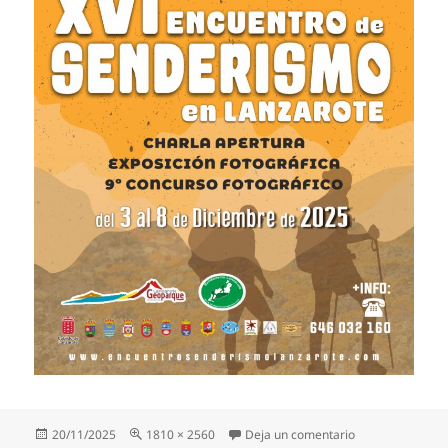
Publicado
Tamaño
en cartel A3_XV
20/11/2025
1810 × 2560
Deja un comentario