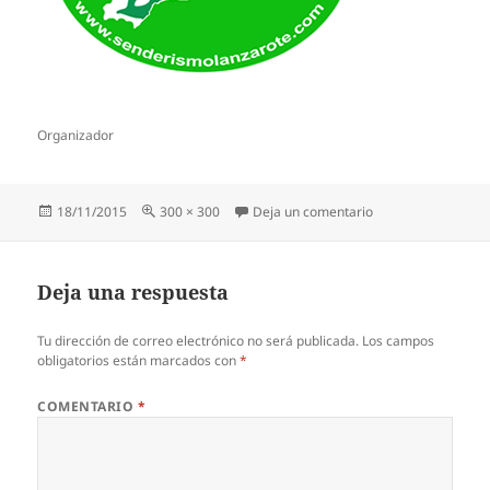
Organizador
Publicado
Tamaño
en senderismo
18/11/2015
300 × 300
Deja un comentario
el
completo
Deja una respuesta
Tu dirección de correo electrónico no será publicada.
Los campos
obligatorios están marcados con
*
COMENTARIO
*